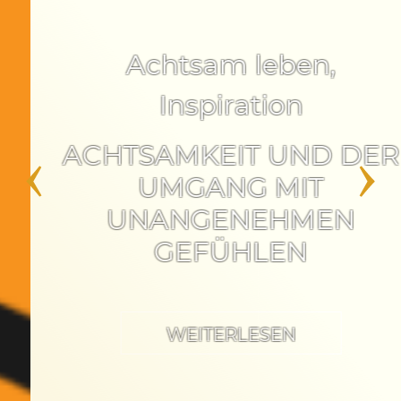
Achtsam leben
,
Inspiration
ACHTSAMKEIT UND DER
‹
›
UMGANG MIT
UNANGENEHMEN
GEFÜHLEN
WEITERLESEN