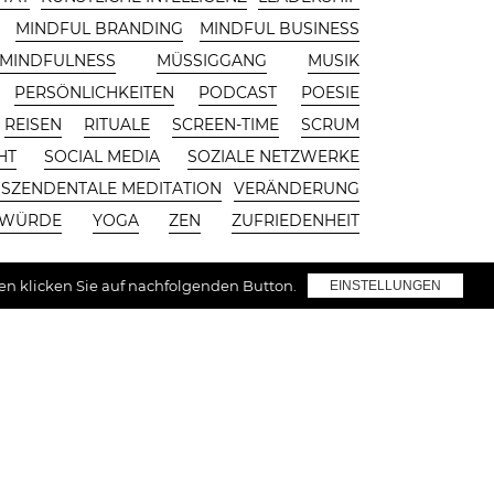
MINDFUL BRANDING
MINDFUL BUSINESS
 MINDFULNESS
MÜSSIGGANG
MUSIK
PERSÖNLICHKEITEN
PODCAST
POESIE
REISEN
RITUALE
SCREEN-TIME
SCRUM
HT
SOCIAL MEDIA
SOZIALE NETZWERKE
SZENDENTALE MEDITATION
VERÄNDERUNG
WÜRDE
YOGA
ZEN
ZUFRIEDENHEIT
gen klicken Sie auf nachfolgenden Button.
EINSTELLUNGEN