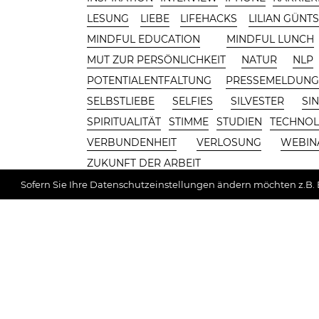
LESUNG
LIEBE
LIFEHACKS
LILIAN GÜNT
MINDFUL EDUCATION
MINDFUL LUNCH
MUT ZUR PERSÖNLICHKEIT
NATUR
NLP
POTENTIALENTFALTUNG
PRESSEMELDUN
SELBSTLIEBE
SELFIES
SILVESTER
SI
SPIRITUALITÄT
STIMME
STUDIEN
TECHNOL
VERBUNDENHEIT
VERLOSUNG
WEBIN
ZUKUNFT DER ARBEIT
Sofern Sie Ihre Datenschutzeinstellungen ändern möchten z.B. E
CONTENT AREA