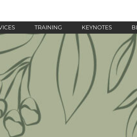
LF - Achtsamkeit in de
VICES
TRAINING
KEYNOTES
B