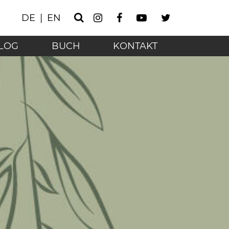
Instagram
Facebook
Youtube
Twitter
DE
EN
Suche
r digitalen Zeit - Ho
LOG
BUCH
KONTAKT