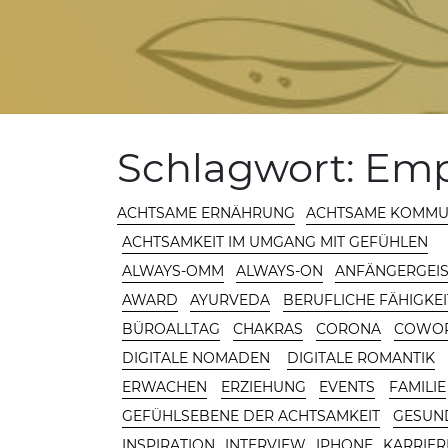
MAIN AREA
Schlagwort:
Emp
KATEGORIE
ACHTSAME ERNÄHRUNG
ACHTSAME KOMMU
ACHTSAMKEIT IM UMGANG MIT GEFÜHLEN
ALWAYS-OMM
ALWAYS-ON
ANFÄNGERGEIS
AWARD
AYURVEDA
BERUFLICHE FÄHIGKE
BÜROALLTAG
CHAKRAS
CORONA
COWOR
DIGITALE NOMADEN
DIGITALE ROMANTIK
ERWACHEN
ERZIEHUNG
EVENTS
FAMILIE
GEFÜHLSEBENE DER ACHTSAMKEIT
GESUN
INSPIRATION
INTERVIEW
IPHONE
KARRIER