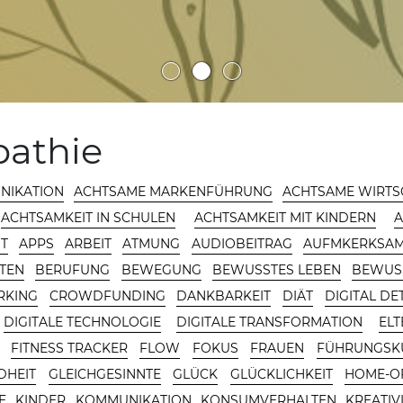
athie
NIKATION
ACHTSAME MARKENFÜHRUNG
ACHTSAME WIRTS
ACHTSAMKEIT IN SCHULEN
ACHTSAMKEIT MIT KINDERN
A
T
APPS
ARBEIT
ATMUNG
AUDIOBEITRAG
AUFMKERKSAM
ITEN
BERUFUNG
BEWEGUNG
BEWUSSTES LEBEN
BEWUS
KING
CROWDFUNDING
DANKBARKEIT
DIÄT
DIGITAL DE
DIGITALE TECHNOLOGIE
DIGITALE TRANSFORMATION
ELT
FITNESS TRACKER
FLOW
FOKUS
FRAUEN
FÜHRUNGSK
DHEIT
GLEICHGESINNTE
GLÜCK
GLÜCKLICHKEIT
HOME-O
E
KINDER
KOMMUNIKATION
KONSUMVERHALTEN
KREATIV