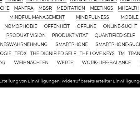
SCHE
MANTRA
MBSR
MEDITATION
MEETINGS
MHEALTH
MINDFUL MANAGEMENT
MINDFULNESS
MOBILE
NOMOPHOBIE
OFFENHEIT
OFFLINE
ONLINE-SUCHT
G
PRODUKT VISION
PRODUKTIVITÄT
QUANTIFIED SELF
NNESWAHRNEHMUNG
SMARTPHONE
SMARTPHONE-SUC
OGIE
TEDX
THE DIGNIFIED SELF
THE LOVE KEYS
TM
TRAN
AR
WEIHNACHTEN
WERTE
WORK-LIFE-BALANCE
rteilung von Einwilligungen, Widerruf bereits erteilter Einwilligun