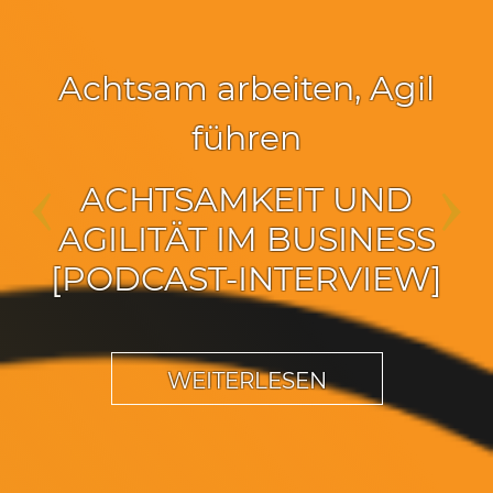
Achtsam leben
,
Inspiration
ACHTSAMKEIT UND DER
‹
›
UMGANG MIT
UNANGENEHMEN
GEFÜHLEN
WEITERLESEN