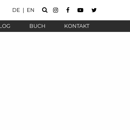
Instagram
Facebook
Youtube
Twitter
DE
EN
Suche
r digitalen Zeit - Ho
LOG
BUCH
KONTAKT