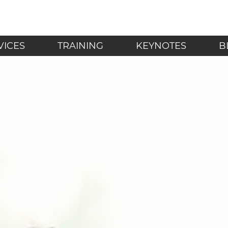
LF - Achtsamkeit in de
VICES
TRAINING
KEYNOTES
B